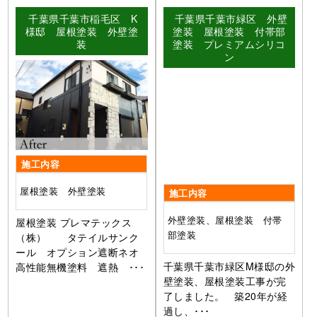
千葉県千葉市稲毛区 K
千葉県千葉市緑区 外壁
様邸 屋根塗装 外壁塗
塗装 屋根塗装 付帯部
装
塗装 プレミアムシリコ
ン
施工内容
屋根塗装 外壁塗装
施工内容
外壁塗装、屋根塗装 付帯
屋根塗装 プレマテックス
部塗装
（株） タテイルサンク
ール オプション遮断ネオ
千葉県千葉市緑区M様邸の外
高性能無機塗料 遮熱 ･･･
壁塗装、屋根塗装工事が完
了しました。 築20年が経
過し、･･･