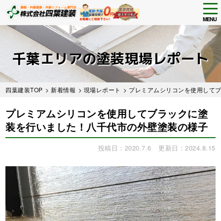
tog
nav
MENU
Skip
to
main
千葉エリアの塗装現場レポート
content
四葉建装TOP
>
新着情報
>
現場レポート
> プレミアムシリコンを使用して
プレミアムシリコンを使用してブラックに塗
装を行いました！八千代市の外壁塗装の様子
投稿日：2020.7.6
更新日：2024.8.15