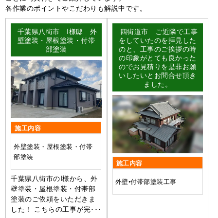
各作業のポイントやこだわりも解説中です。
千葉県八街市 I様邸 外
四街道市 ご近隣で工事
壁塗装・屋根塗装・付帯
をしていたのを拝見した
部塗装
のと、工事のご挨拶の時
の印象がとても良かった
のでお見積りを是非お願
いしたいとお問合せ頂き
ました。
施工内容
外壁塗装・屋根塗装・付帯
部塗装
施工内容
千葉県八街市のI様から、外
外壁•付帯部塗装工事
壁塗装・屋根塗装・付帯部
塗装のご依頼をいただきま
した！ こちらの工事が完･･･