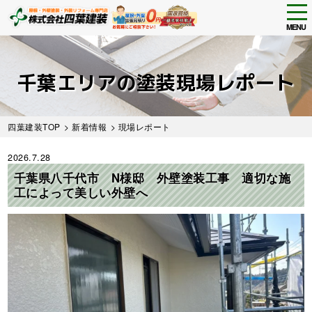
tog
nav
MENU
Skip
to
main
千葉エリアの塗装現場レポート
content
四葉建装TOP
>
新着情報
> 現場レポート
2026.7.28
千葉県八千代市 N様邸 外壁塗装工事 適切な施
工によって美しい外壁へ