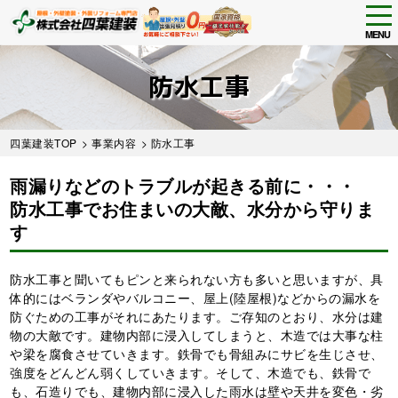
tog
nav
MENU
Skip
to
防水工事
main
content
四葉建装TOP
>
事業内容
> 防水工事
雨漏りなどのトラブルが起きる前に・・・
防水工事でお住まいの大敵、水分から守りま
す
防水工事と聞いてもピンと来られない方も多いと思いますが、具
体的にはベランダやバルコニー、屋上(陸屋根)などからの漏水を
防ぐための工事がそれにあたります。ご存知のとおり、水分は建
物の大敵です。建物内部に浸入してしまうと、木造では大事な柱
や梁を腐食させていきます。鉄骨でも骨組みにサビを生じさせ、
強度をどんどん弱くしていきます。そして、木造でも、鉄骨で
も、石造りでも、建物内部に浸入した雨水は壁や天井を変色・劣