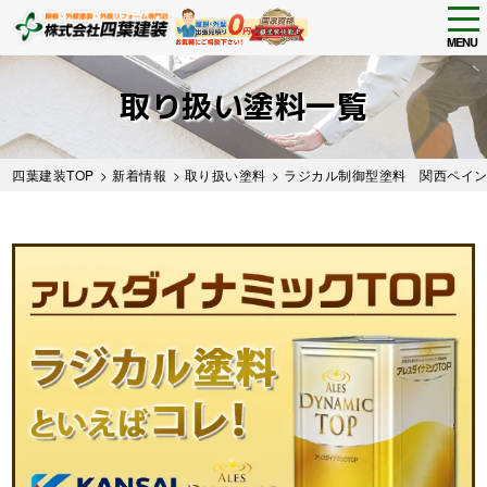
tog
nav
MENU
Skip
to
取り扱い塗料一覧
main
content
四葉建装TOP
>
新着情報
>
取り扱い塗料
> ラジカル制御型塗料 関西ペイ