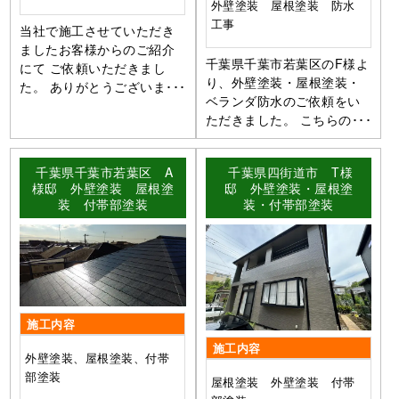
外壁塗装 屋根塗装 防水
工事
当社で施工させていただき
ましたお客様からのご紹介
千葉県千葉市若葉区のF様よ
にて ご依頼いただきまし
り、外壁塗装・屋根塗装・
た。 ありがとうございま･･･
ベランダ防水のご依頼をい
ただきました。 こちらの･･･
千葉県千葉市若葉区 A
千葉県四街道市 T様
様邸 外壁塗装 屋根塗
邸 外壁塗装・屋根塗
装 付帯部塗装
装・付帯部塗装
施工内容
施工内容
外壁塗装、屋根塗装、付帯
部塗装
屋根塗装 外壁塗装 付帯