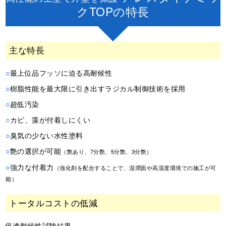
クTOPの特長
主な特長
○
最上位品フッソに迫る高耐候性
○
樹脂性能を最大限に引き出すラジカル制御技術を採用
○
超低汚染
○
カビ、藻が付着しにくい
○
臭気の少ない水性塗料
○
艶の選択が可能
（艶あり、7分艶、5分艶、3分艶）
○
強力な付着力
（強化剤を配合することで、湿潤面や高湿度環境での施工が可
能）
トータルコストの低減
促進耐候性試験結果