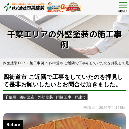
tog
nav
MENU
Skip
to
main
千葉エリアの外壁塗装の施工事
content
例
四葉建装TOP
>
施工事例
>
四街道市 ご近隣で工事をしていたのを拝見して
四街道市 ご近隣で工事をしていたのを拝見し
て是非お願いしたいとお問合せ頂きました。
千葉県
四街道市
外壁塗装
雨樋工事
戸建て
投稿日：2026年4月28日
Before