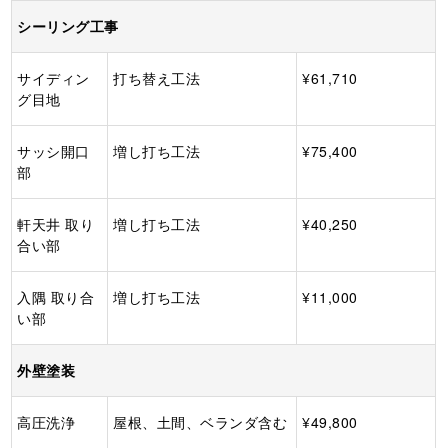
シーリング工事
サイディン
打ち替え工法
¥61,710
グ目地
サッシ開口
増し打ち工法
¥75,400
部
軒天井 取り
増し打ち工法
¥40,250
合い部
入隅 取り合
増し打ち工法
¥11,000
い部
外壁塗装
高圧洗浄
屋根、土間、ベランダ含む
¥49,800