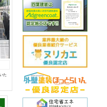
いた
･
と