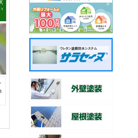
状
い
シ
他