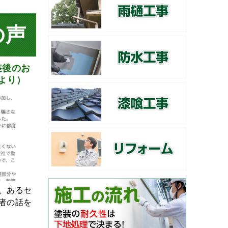
の声
装後のお
ミより）
、あるセ
者の話を