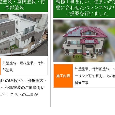
壁塗装・屋根塗装・付
補修工事を行い、住まいの
帯部塗装
態に合わせたバランスのよ
ご提案を行いました
外壁塗装・屋根塗装・付帯
外壁塗装、付帯部塗装、
部塗装
施工内容
ーリング打ち替え、その
毛区のU様から、外壁塗装・
補修工事
・付帯部塗装のご依頼をい
した！ こちらの工事が