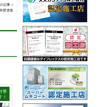
の記事 >
外壁塗装
付帯
す！