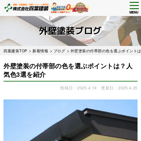
tog
nav
MENU
Skip
to
外壁塗装ブログ
main
content
四葉建装TOP
>
新着情報
>
ブログ
> 外壁塗装の付帯部の色を選ぶポイント
外壁塗装の付帯部の色を選ぶポイントは？人
気色3選を紹介
投稿日：2025.4.19
更新日：2025.4.25