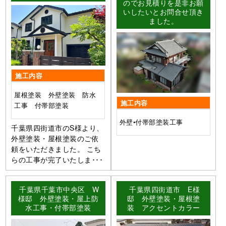
のでお見積りを是非お願
いしたいとお問合せ頂き
ました。
施工内容
屋根塗装 外壁塗装 防水
施工内容
工事 付帯部塗装
外壁•付帯部塗装工事
千葉県四街道市のS様より、
外壁塗装・屋根塗装のご依
頼をいただきました。 こち
らの工事が完了いたしま･･･
千葉県千葉市中央区 W
千葉県四街道市 E様
様邸 外壁塗装・屋上防
邸 外壁塗装・屋根塗
水工事・付帯部塗装
装 アクセントカラー