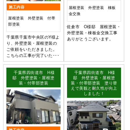
施工内容
屋根塗装 外壁塗装 棟板
金交換
屋根塗装 外壁塗装 付帯
部塗装
佐倉市 O様邸 屋根塗装・
外壁塗装・棟板金交換工事
千葉県千葉市中央区のY様よ
ありがとうございます。
り、外壁塗装・屋根塗装の
ご依頼をいただきました。
こちらの工事が完了いた･･･
千葉県四街道市 H様
千葉県四街道市 H様
邸 外壁塗装・屋根塗
邸 外壁塗装・屋根塗
装・付帯部塗装
装・付帯部塗装 塗り替
えで美観と耐久性が向上
しました！
施工内容