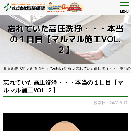
tog
nav
MENU
Skip
to
忘れていた高圧洗浄・・・本当
main
content
の１日目【マルマル施工VOL.
２】
四葉建装TOP
>
新着情報
>
Youtube動画
> 忘れていた高圧洗浄・・・本当の
忘れていた高圧洗浄・・・本当の１日目【マ
ルマル施工VOL.２】
投稿日：2023.6.17