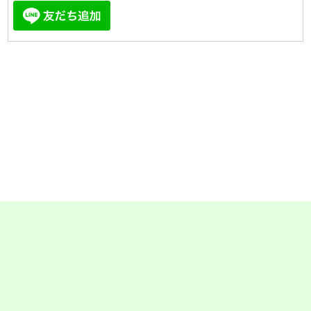
【株式会社四葉建装】
千葉県四街道市めいわ2-6-10
0120-262-035
営業時間 9:00〜18:00
（電話受付時間 9:00〜17:30）