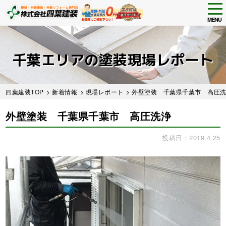
tog
nav
MENU
Skip
to
main
千葉エリアの塗装現場レポート
content
四葉建装TOP
>
新着情報
>
現場レポート
> 外壁塗装 千葉県千葉市 高圧
外壁塗装 千葉県千葉市 高圧洗浄
投稿日：2019.4.25