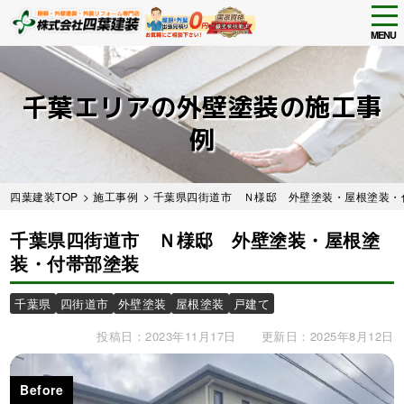
tog
nav
MENU
Skip
to
main
千葉エリアの外壁塗装の施工事
content
例
四葉建装TOP
>
施工事例
>
千葉県四街道市 Ｎ様邸 外壁塗装・屋根塗装・
千葉県四街道市 Ｎ様邸 外壁塗装・屋根塗
装・付帯部塗装
千葉県
四街道市
外壁塗装
屋根塗装
戸建て
投稿日：2023年11月17日
更新日：2025年8月12日
Before