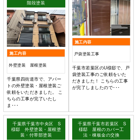
階段塗装
施工内容
施工内容
戸袋塗装工事
外壁塗装 屋根塗装
千葉市若葉区のU様邸で、戸
袋塗装工事のご依頼をいた
千葉県四街道市で、アパー
だきました！ こちらの工事
トの外壁塗装・屋根塗装ご
が完了しましたので･･･
依頼をいただきました。 こ
ちらの工事が完了いたし
ま･･･
千葉県千葉市中央区 S
千葉県千葉市若葉区 S
様邸 外壁塗装・屋根塗
様邸 屋根のカバー工
装・付帯部塗装
法・棟板金の交換