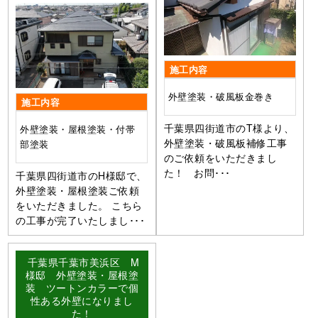
施工内容
外壁塗装・破風板金巻き
施工内容
千葉県四街道市のT様より、
外壁塗装・屋根塗装・付帯
外壁塗装・破風板補修工事
部塗装
のご依頼をいただきまし
た！ お問･･･
千葉県四街道市のH様邸で、
外壁塗装・屋根塗装ご依頼
をいただきました。 こちら
の工事が完了いたしまし･･･
千葉県千葉市美浜区 M
様邸 外壁塗装・屋根塗
装 ツートンカラーで個
性ある外壁になりまし
た！