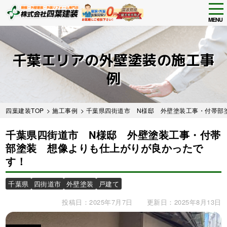
tog
nav
MENU
Skip
to
main
千葉エリアの外壁塗装の施工事
content
例
四葉建装TOP
>
施工事例
>
千葉県四街道市 N様邸 外壁塗装工事・付帯部
千葉県四街道市 N様邸 外壁塗装工事・付帯
部塗装 想像よりも仕上がりが良かったで
す！
千葉県
四街道市
外壁塗装
戸建て
投稿日：2025年7月7日
更新日：2025年8月13日