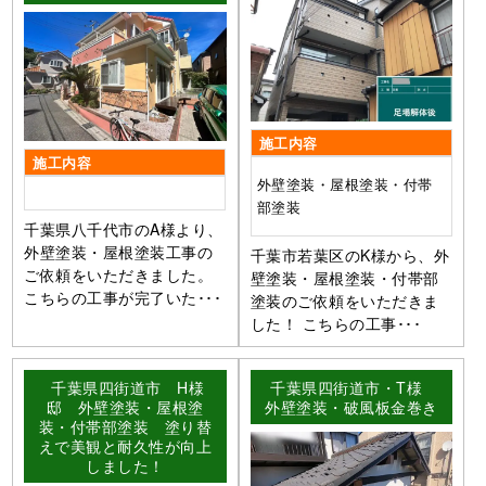
施工内容
施工内容
外壁塗装・屋根塗装・付帯
部塗装
千葉県八千代市のA様より、
外壁塗装・屋根塗装工事の
千葉市若葉区のK様から、外
ご依頼をいただきました。
壁塗装・屋根塗装・付帯部
こちらの工事が完了いた･･･
塗装のご依頼をいただきま
した！ こちらの工事･･･
千葉県四街道市 H様
千葉県四街道市・T様
邸 外壁塗装・屋根塗
外壁塗装・破風板金巻き
装・付帯部塗装 塗り替
えで美観と耐久性が向上
しました！