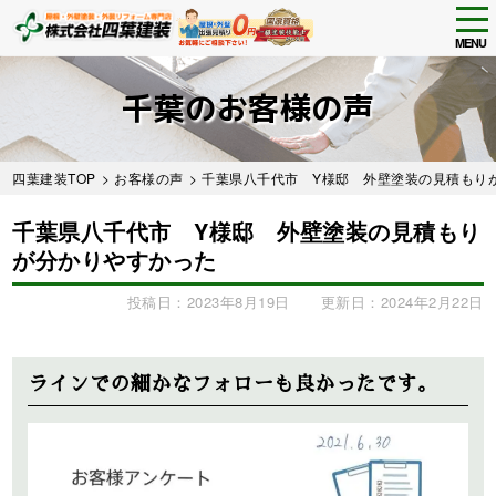
tog
nav
MENU
Skip
to
千葉のお客様の声
main
content
四葉建装TOP
>
お客様の声
> 千葉県八千代市 Y様邸 外壁塗装の見積もり
千葉県八千代市 Y様邸 外壁塗装の見積もり
が分かりやすかった
投稿日：2023年8月19日
更新日：2024年2月22日
Before
After
ラインでの細かなフォローも良かったです。