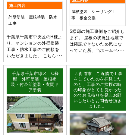
施工内容
施工内容
屋根塗装 シーリング工
外壁塗装 屋根塗装 防水
事 板金交換
工事
S様邸の施工事例をご紹介し
千葉県千葉市中央区のH様よ
ます。 屋根の状況は地震で
り、マンションの外壁塗装
は確認できないため気にな
工事・防水工事のご依頼を
っていた所、当ホームペ･･･
いただきました。 こちら･･･
千葉県千葉市緑区 O様
四街道市 ご近隣で工事
邸 外壁塗装・屋根塗
をしていたのを拝見した
装・付帯部塗装・玄関ド
のと、工事のご挨拶の時
ア塗装
の印象がとても良かった
のでお見積りを是非お願
いしたいとお問合せ頂き
ました。