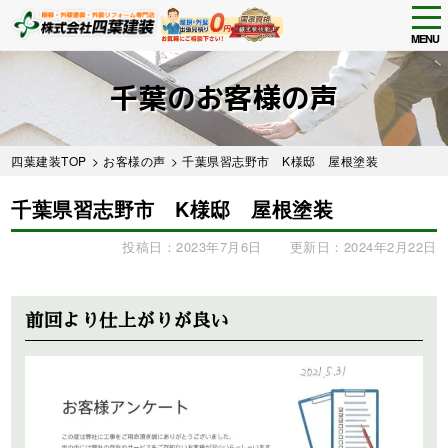
tog
nav
MENU
Skip
to
千葉のお客様の声
main
content
四葉建装TOP
>
お客様の声
> 千葉県習志野市 K様邸 屋根塗装
千葉県習志野市 K様邸 屋根塗装
投稿日：2023年7月6日
更新日：2024年2月22日
Before
After
前回より仕上がりが良い