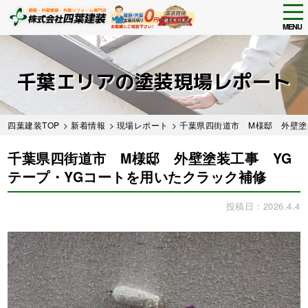
tog
nav
MENU
Skip
to
main
千葉エリアの塗装現場レポート
content
四葉建装TOP
>
新着情報
>
現場レポート
> 千葉県四街道市 M様邸 外壁塗
千葉県四街道市 M様邸 外壁塗装工事 YG
テープ・YGコートを用いたクラック補修
投稿日：2026.4.4