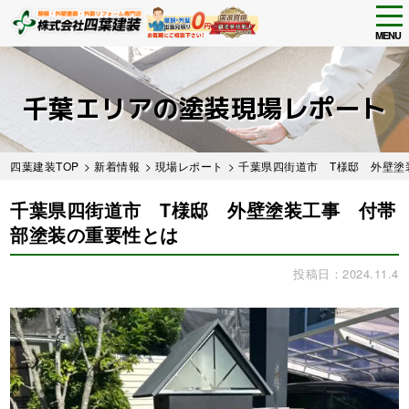
tog
nav
MENU
Skip
to
main
千葉エリアの塗装現場レポート
content
四葉建装TOP
>
新着情報
>
現場レポート
> 千葉県四街道市 T様邸 外壁
千葉県四街道市 T様邸 外壁塗装工事 付帯
部塗装の重要性とは
投稿日：2024.11.4