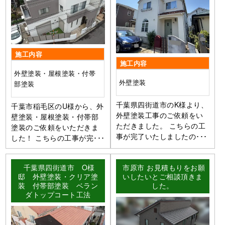
施工内容
施工内容
外壁塗装・屋根塗装・付帯
外壁塗装
部塗装
千葉県四街道市のK様より、
千葉市稲毛区のU様から、外
外壁塗装工事のご依頼をい
壁塗装・屋根塗装・付帯部
ただきました。 こちらの工
塗装のご依頼をいただきま
事が完了いたしましたの･･･
した！ こちらの工事が完･･･
千葉県四街道市 O様
市原市 お見積もりをお願
邸 外壁塗装・クリア塗
いしたいとご相談頂きま
装 付帯部塗装 ベラン
した。
ダトップコート工法