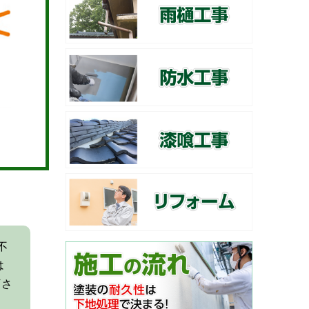
不
は
下さ