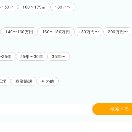
〜159㎡
160〜179㎡
180㎡〜
140〜160万円
160〜180万円
180万円〜
200万円〜
〜25年
25年〜30年
35年〜
工場
商業施設
その他
検索する