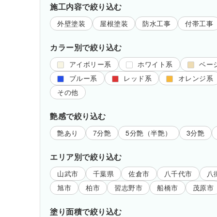
施工内容で絞り込む
外壁塗装
屋根塗装
防水工事
付帯工事
カラー別で絞り込む
アイボリー系
ホワイト系
ベー
ブルー系
レッド系
オレンジ系
その他
艶感で絞り込む
艶あり
7分艶
5分艶（半艶）
3分艶
エリア別で絞り込む
山武市
千葉県
佐倉市
八千代市
八
旭市
柏市
習志野市
船橋市
茂原市
塗り面積で絞り込む