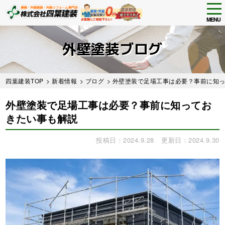
tog
nav
MENU
Skip
to
外壁塗装ブログ
main
content
四葉建装TOP
>
新着情報
>
ブログ
> 外壁塗装で足場工事は必要？事前に知
外壁塗装で足場工事は必要？事前に知ってお
きたい事も解説
投稿日：2024.9.28
更新日：2024.9.30