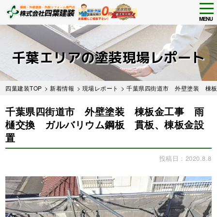
tog
nav
MENU
Skip
to
main
千葉エリアの塗装現場レポート
content
四葉建装TOP
>
新着情報
>
現場レポート
> 千葉県四街道市 外壁塗装 棟
千葉県四街道市 外壁塗装 棟板金工事 雨
樋交換 ガルバリウム鋼板 貫板、棟板金設
置
投稿日：2020.8.8