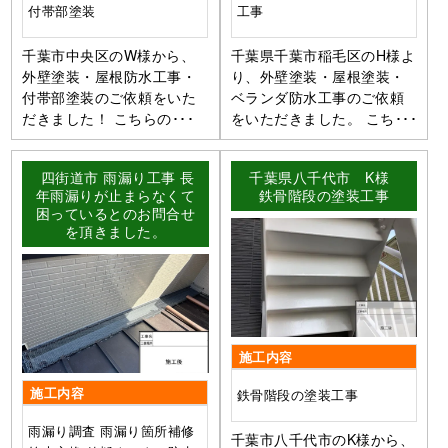
付帯部塗装
工事
千葉市中央区のW様から、
千葉県千葉市稲毛区のH様よ
外壁塗装・屋根防水工事・
り、外壁塗装・屋根塗装・
付帯部塗装のご依頼をいた
ベランダ防水工事のご依頼
だきました！ こちらの･･･
をいただきました。 こち･･･
四街道市 雨漏り工事 長
千葉県八千代市 K様
年雨漏りが止まらなくて
鉄骨階段の塗装工事
困っているとのお問合せ
を頂きました。
施工内容
施工内容
鉄骨階段の塗装工事
雨漏り調査 雨漏り箇所補修
千葉市八千代市のK様から、