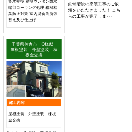
笠木交換 箱樋ウレタン防水
鉄骨階段の塗装工事のご依
端部コーキング処理 箱樋枯
頼をいただきました！ こち
葉防止対策 室内腐食箇所張
らの工事が完了しま･･･
替え及び仕上げ
千葉県佐倉市 O様邸
屋根塗装 外壁塗装 棟
板金交換
施工内容
屋根塗装 外壁塗装 棟板
金交換