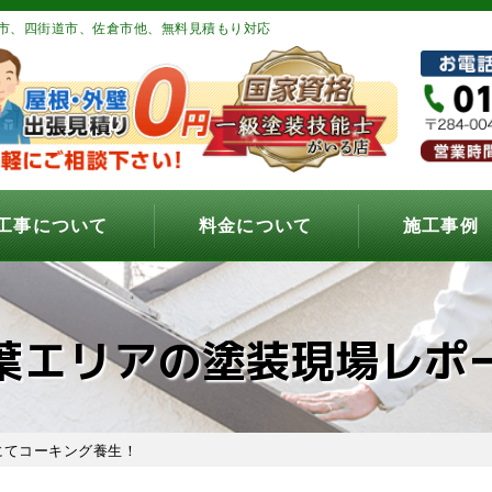
市、四街道市、佐倉市他、無料見積もり対応
工事について
料金について
施工事例
葉エリアの塗装現場レポ
にてコーキング養生！