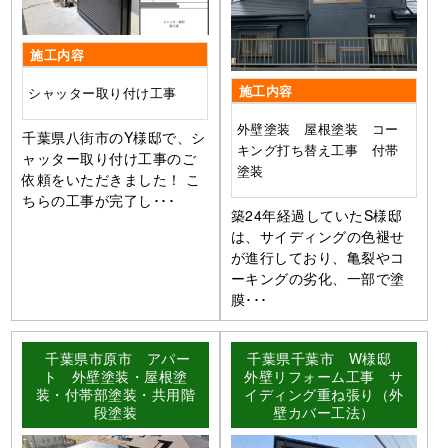
施工内容
施工内容
シャッター取り付け工事
外壁塗装 屋根塗装 コー
千葉県八街市のY様邸で、シ
キング打ち替え工事 付帯
ャッター取り付け工事のご
塗装
依頼をいただきました！ こ
ちらの工事が完了し･･･
築24年経過していたS様邸
は、サイディングの色褪せ
が進行しており、亀裂やコ
ーキングの劣化、一部で塗
膜･･･
千葉県市原市 アパー
千葉県千葉市 W様邸
ト 外壁塗装・屋根塗
外壁リフォーム工事 サ
装・付帯部塗装・共用階
イディング重ね張り（外
段塗装
壁カバー工法）