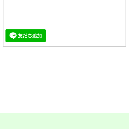
【株式会社四葉建装】
千葉県四街道市めいわ2-6-10
0120-262-035
営業時間 9:00〜18:00
（電話受付時間 9:00〜17:30）