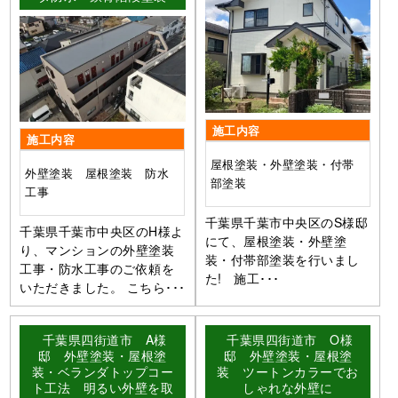
施工内容
施工内容
屋根塗装・外壁塗装・付帯
外壁塗装 屋根塗装 防水
部塗装
工事
千葉県千葉市中央区のS様邸
千葉県千葉市中央区のH様よ
にて、屋根塗装・外壁塗
り、マンションの外壁塗装
装・付帯部塗装を行いまし
工事・防水工事のご依頼を
た! 施工･･･
いただきました。 こちら･･･
千葉県四街道市 A様
千葉県四街道市 O様
邸 外壁塗装・屋根塗
邸 外壁塗装・屋根塗
装・ベランダトップコー
装 ツートンカラーでお
ト工法 明るい外壁を取
しゃれな外壁に