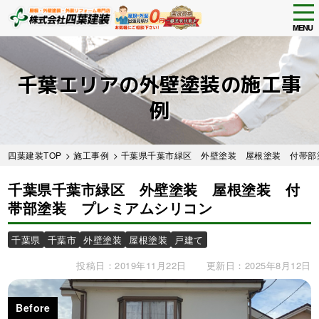
tog
nav
MENU
Skip
to
main
千葉エリアの外壁塗装の施工事
content
例
四葉建装TOP
>
施工事例
>
千葉県千葉市緑区 外壁塗装 屋根塗装 付帯部
千葉県千葉市緑区 外壁塗装 屋根塗装 付
帯部塗装 プレミアムシリコン
千葉県
千葉市
外壁塗装
屋根塗装
戸建て
投稿日：2019年11月22日
更新日：2025年8月12日
Before