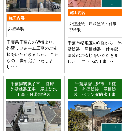
施工内容
施工内容
外壁塗装・屋根塗装・付帯
外壁塗装
部塗装
千葉県千葉市のW様より、
千葉市稲毛区のO様から、外
外壁リフォーム工事のご依
壁塗装・屋根塗装・付帯部
頼をいただきました。 こち
塗装のご依頼をいただきま
らの工事が完了いたしま
した！ こちらの工事･･･
し･･･
千葉県我孫子市 I様邸
千葉県習志野市 E様
外壁塗装工事・屋上防水
邸 外壁塗装・屋根塗
工事・付帯部塗装
装・ベランダ防水工事