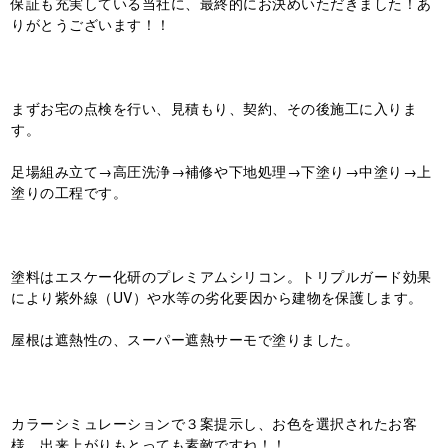
保証も充実している当社に、最終的にお決めいただきました！あ
りがとうございます！！
まずお宅の点検を行い、見積もり、契約、その後施工に入りま
す。
足場組み立て→高圧洗浄→補修や下地処理→下塗り→中塗り→上
塗りの工程です。
塗料はエスケー化研のプレミアムシリコン。トリプルガード効果
により紫外線（UV）や水等の劣化要因から建物を保護します。
屋根は遮熱性の、スーパー遮熱サーモで塗りました。
カラーシミュレーションで３案提示し、お色を選択されたお客
様。出来上がりもとっても素敵ですね！！