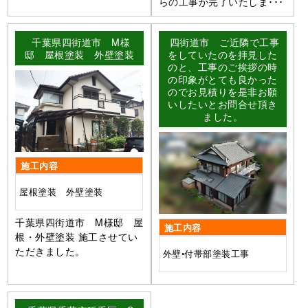
らの工事が完了いたしま･･･
千葉県四街道市 M様
四街道市 ご近隣で工事
邸 屋根塗装 外壁塗装
をしていたのを拝見した
のと、工事のご挨拶の時
の印象がとても良かった
のでお見積りを是非お願
いしたいとお問合せ頂き
ました。
施工内容
屋根塗装 外壁塗装
千葉県四街道市 M様邸 屋
施工内容
根・外壁塗装 施工させてい
ただきました。
外壁•付帯部塗装工事