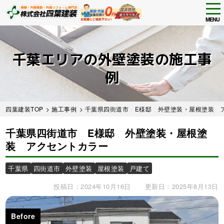
tog
nav
MENU
Skip
to
main
千葉エリアの外壁塗装の施工事
content
例
四葉建装TOP
>
施工事例
>
千葉県四街道市 E様邸 外壁塗装・屋根塗装 
千葉県四街道市 E様邸 外壁塗装・屋根塗
装 アクセントカラー
千葉県
四街道市
外壁塗装
屋根塗装
戸建て
投稿日：2024年10月16日
更新日：2025年8月13日
Before