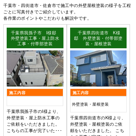
千葉市・四街道市・佐倉市で施工中の外壁屋根塗装の様子を工程
ごとに写真付きでご紹介しています。
各作業のポイントやこだわりも解説中です。
千葉県我孫子市 I様邸
千葉県四街道市 K様
外壁塗装工事・屋上防水
邸 外壁塗装・付帯部塗
工事・付帯部塗装
装・屋根塗装
施工内容
施工内容
外壁塗装・屋根塗装
千葉県我孫子市のI様より、
外壁塗装・屋上防水工事の
千葉県四街道市のK様より、
ご依頼をいただきました。
外壁塗装・屋根塗装のご依
こちらの工事が完了いた･･･
頼をいただきました。 こち