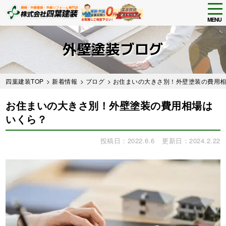
tog
nav
MENU
Skip
to
外壁塗装ブログ
main
content
四葉建装TOP
>
新着情報
>
ブログ
> お住まいの大きさ別！外壁塗装の費用
お住まいの大きさ別！外壁塗装の費用相場は
いくら？
投稿日：2022.6.6
更新日：2024.2.22