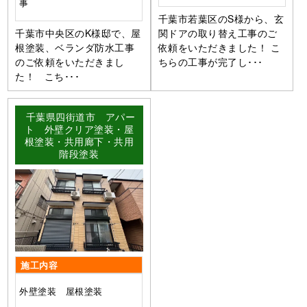
事
千葉市若葉区のS様から、玄
千葉市中央区のK様邸で、屋
関ドアの取り替え工事のご
根塗装、ベランダ防水工事
依頼をいただきました！ こ
のご依頼をいただきまし
ちらの工事が完了し･･･
た！ こち･･･
千葉県四街道市 アパー
ト 外壁クリア塗装・屋
根塗装・共用廊下・共用
階段塗装
施工内容
外壁塗装 屋根塗装