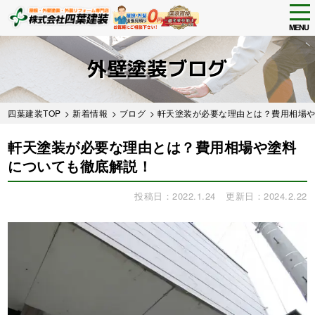
tog
nav
MENU
Skip
to
外壁塗装ブログ
main
content
四葉建装TOP
>
新着情報
>
ブログ
> 軒天塗装が必要な理由とは？費用相場
軒天塗装が必要な理由とは？費用相場や塗料
についても徹底解説！
投稿日：2022.1.24
更新日：2024.2.22