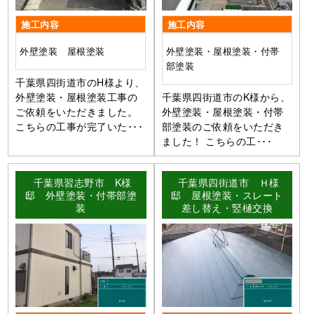
施工内容
施工内容
外壁塗装 屋根塗装
外壁塗装・屋根塗装・付帯
部塗装
千葉県四街道市のH様より、
外壁塗装・屋根塗装工事の
千葉県四街道市のK様から、
ご依頼をいただきました。
外壁塗装・屋根塗装・付帯
こちらの工事が完了いた･･･
部塗装のご依頼をいただき
ました！ こちらの工･･･
千葉県習志野市 K様
千葉県四街道市 Ｈ様
邸 外壁塗装・付帯部塗
邸 屋根塗装・スレート
装
差し替え・竪樋交換