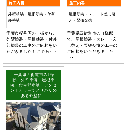
施工内容
施工内容
外壁塗装・屋根塗装・付帯
屋根塗装・スレート差し替
部塗装
え・竪樋交換
千葉市稲毛区のＩ様から、
千葉県四街道市のＨ様邸
外壁塗装・屋根塗装・付帯
で、屋根塗装・スレート差
部塗装の工事のご依頼をい
し替え・竪樋交換の工事の
ただきました！ こちら･･･
ご依頼をいただきました！
･･･
千葉県四街道市のT様
邸 外壁塗装・屋根塗
装・付帯部塗装 アクセ
ントカラーでメリハリの
ある外壁に！