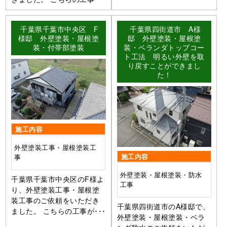
千葉県千葉市中央区 F
千葉県四街道市 A様
様邸 外壁塗装・屋根塗
邸 外壁塗装・屋根塗
装・付帯部塗装
装・ベランダトップコー
ト工法 明るい外壁を取
り戻すことができまし
た！
施工内容
外壁塗装工事・屋根塗装工
施工内容
事
外壁塗装・屋根塗装・防水
千葉県千葉市中央区のF様よ
工事
り、外壁塗装工事・屋根塗
装工事のご依頼をいただき
千葉県四街道市のA様邸で、
ました。 こちらの工事が･･･
外壁塗装・屋根塗装・ベラ