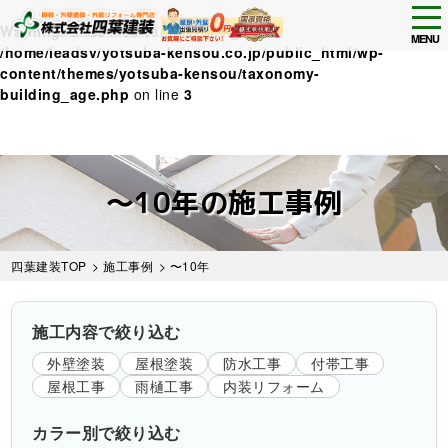
tog
Warning
: Undefined variable $cat_now in
nav
MENU
/home/leadsv/yotsuba-kensou.co.jp/public_html/wp-
content/themes/yotsuba-kensou/taxonomy-
building_age.php
on line
3
Skip
to
〜10年の施工事例
main
content
四葉建装TOP
>
施工事例
>
〜10年
施工内容で絞り込む
外壁塗装
屋根塗装
防水工事
付帯工事
屋根工事
雨樋工事
内装リフォーム
カラー別で絞り込む