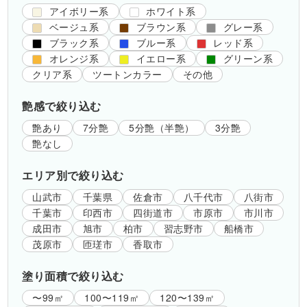
アイボリー系
ホワイト系
ベージュ系
ブラウン系
グレー系
ブラック系
ブルー系
レッド系
オレンジ系
イエロー系
グリーン系
クリア系
ツートンカラー
その他
艶感で絞り込む
艶あり
7分艶
5分艶（半艶）
3分艶
艶なし
エリア別で絞り込む
山武市
千葉県
佐倉市
八千代市
八街市
千葉市
印西市
四街道市
市原市
市川市
成田市
旭市
柏市
習志野市
船橋市
茂原市
匝瑳市
香取市
塗り面積で絞り込む
〜99㎡
100〜119㎡
120〜139㎡