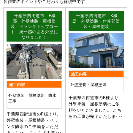
各作業のポイントやこだわりも解説中です。
千葉県四街道市 F様
千葉県四街道市 K様
邸 外壁塗装・屋根塗
邸 外壁塗装・付帯部塗
装・ベランダトップコー
装・屋根塗装
ト 統一感のある外壁に
なりました！
施工内容
施工内容
外壁塗装・屋根塗装
外壁塗装 屋根塗装 防水
千葉県四街道市のK様より、
工事
外壁塗装・屋根塗装のご依
頼をいただきました。 こち
千葉県四街道市のF様より、
らの工事が完了いたしま･･･
外壁塗装・屋根塗装・ベラ
ンダ防水のご依頼をいただ
きました。 こちらの工事･･･